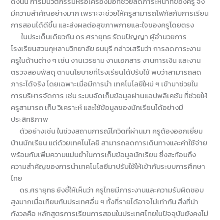
ดังนั้น การมีนวัตกรรมหรือเครื่องมือที่ช่วยลดภาระหน้าที่ของครู จึง
มีความสำคัญอย่างมาก เพราะจะช่วยให้ครูสามารถโฟกัสกับการเรียน
การสอนได้ดีขึ้น และส่งผลต่อสุขภาพกายและใจของครูโดยตรง
ในประเด็นเดียวกัน ดร.ศรายุทธ รัตนปัญญา ผู้อำนวยการ
โรงเรียนสวนกุหลาบวิทยาลัย ธนบุรี กล่าวเสริมว่า การลดภาระงาน
ครูในด้านต่าง ๆ เช่น งานเวรยาม งานเอกสาร งานการเงิน และงาน
ตรวจสอบพัสดุ ตามนโยบายที่โรงเรียนได้ปรับใช้ พบว่าสามารถลด
ภาระได้จริง โดยเฉพาะเมื่อมีการนำ เทคโนโลยีใหม่ ๆ เข้ามาช่วยใน
การบริหารจัดการ เช่น ระบบจัดเก็บข้อมูลผ่านแอปพลิเคชัน ที่ช่วยให้
ครูสามารถ เก็บ วิเคราะห์ และใช้ข้อมูลของนักเรียนได้อย่างมี
ประสิทธิภาพ
ตัวอย่างเช่น ในช่วงสถานการณ์โควิดที่ผ่านมา ครูต้องออกเยี่ยม
บ้านนักเรียน แต่ด้วยเทคโนโลยี สามารถลดการเดินทางและค่าใช้จ่าย
พร้อมกับเพิ่มความแม่นยำในการเก็บข้อมูลนักเรียน ซึ่งสะท้อนถึง
ความสำคัญของการนำเทคโนโลยีมาปรับใช้ให้เข้ากับระบบการศึกษา
ไทย
ดร.ศรายุทธ ยังชี้ให้เห็นว่า ครูไทยมีภาระงานและความรับผิดชอบ
สูงมากเมื่อเทียบกับประเทศอื่น ๆ ทั้งที่รายได้อาจไม่เท่ากัน สิ่งที่น่า
กังวลคือ หลักสูตรการเรียนการสอนในประเทศไทยในปัจจุบันยังคงไม่