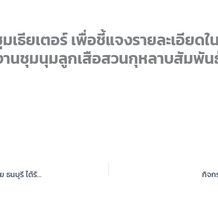
ุมเธียเตอร์ เพื่อชี้แจงรายละเอียดในก
ชุมนุมลูกเสือสวนกุหลาบสัมพันธ์ ค
ขอแสดงความยินดี ทีมฟุตบอล SKT FC สวนกุหลาบวิทยาลัย ธนบุรี ได้รับรางวัลรองชนะเลิศ อันดีบ 2 การแข่งขันกีฬาฟุตบอล 7 คน รุ่นอายุไม่เกิน 18 ปีชาย ในรายการ “31TH YEAR ANIVERSARY TAWEETHAPISEK BANGKHUNTHIAN FOOTBALL COMPETITION 2025”
กิจก