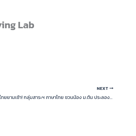
ving Lab
NEXT
สนุกกับภาษาไทยยามเช้า! กลุ่มสาระฯ ภาษาไทย ชวนน้อง ม.ต้น ประลองไหวพริบในกิจกรรม ถอดรหัสดาวินชีคำไทย