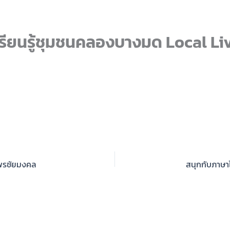
รียนรู้ชุมชนคลองบางมด Local Li
ะพรชัยมงคล