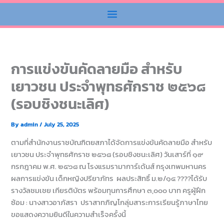
การแข่งขันคัดลายมือ สำหรับ
เยาวชน ประจำพุทธศักราช ๒๕๖๘
(รอบชิงชนะเลิศ)
By
admin
/
July 25, 2025
ตามที่สำนักงานราชบัณฑิตยสภาได้จัดการแข่งขันคัดลายมือ สำหรับ
เยาวชน ประจำพุทธศักราช ๒๕๖๘ (รอบชิงชนะเลิศ) วันเสาร์ที่ ๑๙
กรกฎาคม พ.ศ. ๒๕๖๘ ณ โรงแรมรามาการ์เด้นส์ กรุงเทพมหานคร
ผลการแข่งขัน เด็กหญิงปรียาภัทร ผลประสิทธิ์ ม.๒/๑๔ ????ได้รับ
รางวัลชมเชย เกียรติบัตร พร้อมทุนการศึกษา ๓,๐๐๐ บาท ครูผู้ฝึก
ซ้อม : นางสาวอาภัสรา ปราสาทภิญโกลุ่มสาระการเรียนรู้ภาษาไทย
ขอแสดงความยินดีในความสำเร็จครั้งนี้